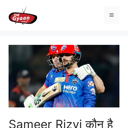
Skip
to
Menu
content
Sameer Rizvi कौन है