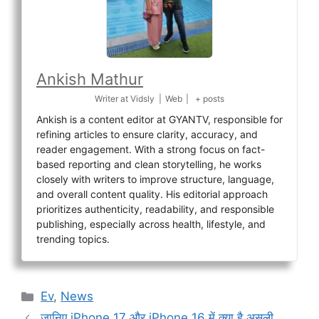
Ankish Mathur
Writer
at
Vidsly
|
Web
|
+ posts
Ankish is a content editor at GYANTV, responsible for
refining articles to ensure clarity, accuracy, and
reader engagement. With a strong focus on fact-
based reporting and clean storytelling, he works
closely with writers to improve structure, language,
and overall content quality. His editorial approach
prioritizes authenticity, readability, and responsible
publishing, especially across health, lifestyle, and
trending topics.
Categories
Ev
,
News
जानिए iPhone 17 और iPhone 16 में क्या है असली