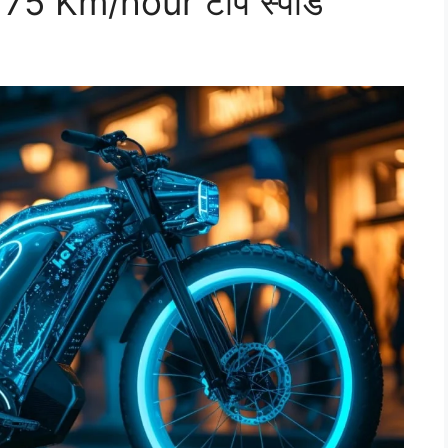
र 75 Km/hour टॉप स्पीड