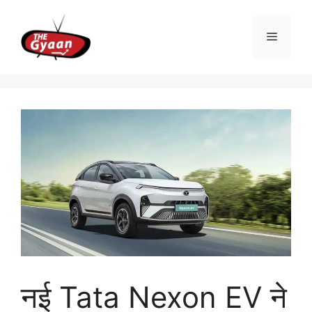
Skip
to
Menu
content
नई Tata Nexon EV ने