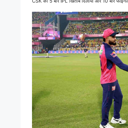
CSK को 5 बार IPL खिताब दिलाया और 10 बार फाइनल म