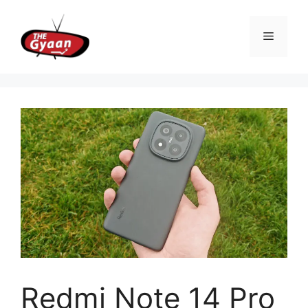
Skip
to
Menu
content
Redmi Note 14 Pro