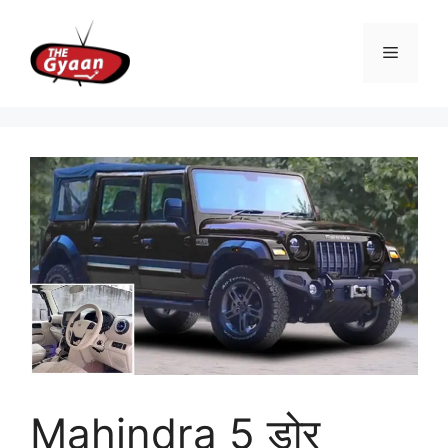
Skip
to
Menu
content
Mahindra 5 डोर