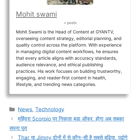
Mohit swami
+ posts
Mohit Swami is the Head of Content at GYANTV,
overseeing content strategy, editorial planning, and
quality control across the platform. With experience
in managing digital content workflows, he ensures
that every article aligns with accuracy standards,
audience relevance, and ethical publishing
practices. His work focuses on building trustworthy,
engaging, and reader-first content in health,
lifestyle, and trending news categories.
Categories
News
,
Technology
महिंद्रा Scorpio पर निकला बड़ा ऑफर, होगा अब सबका
सपना पूरा
Thar या Jimny दोनों में से कौन-सी है सबसे बढ़िया, पढ़ोगे