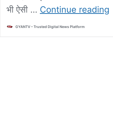
Ma
भी ऐसी …
Continue reading
की
Er
बन
GYANTV – Trusted Digital News Platform
2
की
सब
बेस
हा
का
दे
रह
है
2
का
मा